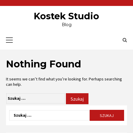
Skip
to
content
Kostek Studio
Blog
Primary
Menu
Nothing Found
It seems we can’t find what you’re looking for. Perhaps searching
can help.
Szukaj:
Szukaj: