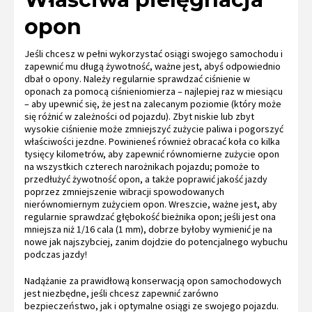
opon
Jeśli chcesz w pełni wykorzystać osiągi swojego samochodu i
zapewnić mu długą żywotność, ważne jest, abyś odpowiednio
dbał o opony. Należy regularnie sprawdzać ciśnienie w
oponach za pomocą ciśnieniomierza – najlepiej raz w miesiącu
– aby upewnić się, że jest na zalecanym poziomie (który może
się różnić w zależności od pojazdu). Zbyt niskie lub zbyt
wysokie ciśnienie może zmniejszyć zużycie paliwa i pogorszyć
właściwości jezdne. Powinieneś również obracać koła co kilka
tysięcy kilometrów, aby zapewnić równomierne zużycie opon
na wszystkich czterech narożnikach pojazdu; pomoże to
przedłużyć żywotność opon, a także poprawić jakość jazdy
poprzez zmniejszenie wibracji spowodowanych
nierównomiernym zużyciem opon. Wreszcie, ważne jest, aby
regularnie sprawdzać głębokość bieżnika opon; jeśli jest ona
mniejsza niż 1/16 cala (1 mm), dobrze byłoby wymienić je na
nowe jak najszybciej, zanim dojdzie do potencjalnego wybuchu
podczas jazdy!
Nadążanie za prawidłową konserwacją opon samochodowych
jest niezbędne, jeśli chcesz zapewnić zarówno
bezpieczeństwo, jak i optymalne osiągi ze swojego pojazdu.