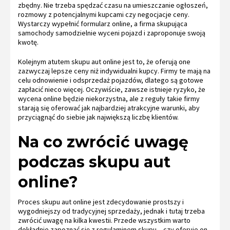
zbędny. Nie trzeba spędzać czasu na umieszczanie ogłoszeń,
rozmowy z potencjalnymi kupcami czy negocjacje ceny.
Wystarczy wypełnić formularz online, a firma skupująca
samochody samodzielnie wyceni pojazd i zaproponuje swoją
kwotę.
Kolejnym atutem skupu aut online jest to, że oferują one
zazwyczaj lepsze ceny niż indywidualni kupcy. Firmy te mają na
celu odnowienie i odsprzedaż pojazdów, dlatego są gotowe
zapłacić nieco więcej. Oczywiście, zawsze istnieje ryzyko, że
wycena online będzie niekorzystna, ale z reguły takie firmy
starają się oferować jak najbardziej atrakcyjne warunki, aby
przyciągnąć do siebie jak największą liczbę klientów.
Na co zwrócić uwagę
podczas skupu aut
online?
Proces skupu aut online jest zdecydowanie prostszy i
wygodniejszy od tradycyjnej sprzedaży, jednak i tutaj trzeba
zwrócić uwagę na kilka kwestii. Przede wszystkim warto
dokładnie zapoznać się z regulaminem skupu – czy oferuje on