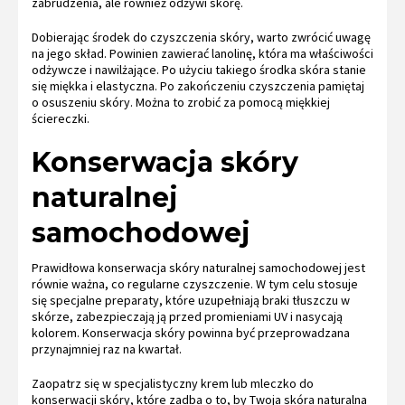
zabrudzenia, ale również odżywi skórę.
Dobierając środek do czyszczenia skóry, warto zwrócić uwagę
na jego skład. Powinien zawierać lanolinę, która ma właściwości
odżywcze i nawilżające. Po użyciu takiego środka skóra stanie
się miękka i elastyczna. Po zakończeniu czyszczenia pamiętaj
o osuszeniu skóry. Można to zrobić za pomocą miękkiej
ściereczki.
Konserwacja skóry
naturalnej
samochodowej
Prawidłowa konserwacja skóry naturalnej samochodowej jest
równie ważna, co regularne czyszczenie. W tym celu stosuje
się specjalne preparaty, które uzupełniają braki tłuszczu w
skórze, zabezpieczają ją przed promieniami UV i nasycają
kolorem. Konserwacja skóry powinna być przeprowadzana
przynajmniej raz na kwartał.
Zaopatrz się w specjalistyczny krem lub mleczko do
konserwacji skóry, które zadba o to, by Twoja skóra naturalna