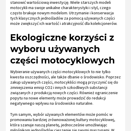
stanowić wartościową inwestycję. Wiele starszych modeli
motocykli ma swoje unikalne charakterystyki i styl, czego
często brakuje nowym modelom. Utrzymanie i konserwacja
tych klasycznych jednośladów za pomocą używanych części
może zwiększyć ich wartość i atrakcyjność dla kolekcjonerów.
Ekologiczne korzyści z
wyboru używanych
części motocyklowych
Wybieranie używanych części motocyklowych to nie tylko
kwestia oszczędności, ale także dbanie o środowisko. Poprzez
zakup używanych części, motocykliści mogą przyczynić się do
zmniejszenia emisji CO2 i innych szkodliwych substancji
związanych z produkcją nowych części. Również ograniczenie
popytu na nowe elementy może prowadzić do redukcji
negatywnego wpływu na środowisko naturalne.
Tym samym, wybór używanych elementów może pomóc w
promowaniu bardziej zrównoważonej kultury motocyklowej,
która szanuje naszą planetę, jednocześnie umożliwiając
miłośnikom jednośladów cieszenie się swymi maszynami. W