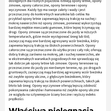
dostępnych dla różnych pojazdów. Istnieją opony letnie, opony
zimowe, opony całoroczne, opony terenowe i opony
wyczynowe. Każdy typ ma swoje zalety i wady i jest
przeznaczony do konkretnych warunków lub celów. Na
przykład opony letnie zapewniają lepszą trakcję na suchej i
mokrej nawierzchni niż opony zimowe, ponieważ wykorzystują
bardziej miękkie mieszanki gumowe, które lepiej trzymają się
drogi. Opony zimowe są przeznaczone do jazdy w niższych
temperaturach, gdzie może występować śnieg lub lód;
zazwyczaj mają one bardziej agresywny wzór bieżnika, który
zapewnia lepszą trakcję na śliskich powierzchniach. Opony
całoroczne są przeznaczone do użytku przez cały rok; oferują
dobrą trakcję zarówno na mokrej, jak i suchej nawierzchni, ale
w ekstremalnych warunkach pogodowych nie sprawdzają się
tak dobrze jak opony letnie lub zimowe. Opony terenowe są
przeznaczone do jazdy po nierównym terenie, np. po drogach
gruntowych; zazwyczaj mają bardziej agresywny wzór bieżnika
niż zwykłe opony uliczne, z głębszym bieżnikiem, który
zapewnia lepszą trakcję na śliskich powierzchniach, takich jak
błoto lub śnieg. Opony wyczynowe oferują lepszą zdolność
pokonywania zakrętów i hamowania niż zwykłe opony uliczne
ze względu na sztywniejsze ściany boczne i wyższy indeks
prędkości.
Właściwa pielęgnacja