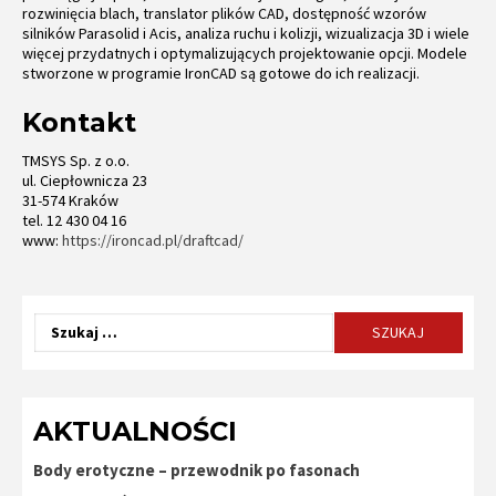
rozwinięcia blach, translator plików CAD, dostępność wzorów
silników Parasolid i Acis, analiza ruchu i kolizji, wizualizacja 3D i wiele
więcej przydatnych i optymalizujących projektowanie opcji. Modele
stworzone w programie IronCAD są gotowe do ich realizacji.
Kontakt
TMSYS Sp. z o.o.
ul. Ciepłownicza 23
31-574 Kraków
tel. 12 430 04 16
www:
https://ironcad.pl/draftcad/
Szukaj:
AKTUALNOŚCI
Body erotyczne – przewodnik po fasonach