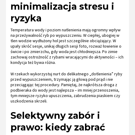
minimalizacja stresu i
ryzyka
Temperatura wody i poziom natlenienia mają ogromny wpływ
na przeżywalność ryb po wypuszczeniu. W ciepłej, ubogiej w
tlen wodzie wydłużony hol jest szczególnie obciążający. W
upały skróć sesje, unikaj długich sesji foto, rozważ łowienie o
świcie i po zmierzchu, gdy woda jest chłodniejsza. Po zimie
zachowaj ostrożność z rybami wracającymi do aktywności – ich
kondycja też bywa różna.
W rzekach wykorzystuj nurt do delikatnego „dotlenienia” ryby
przed wypuszczeniem, trzymając ją głową pod prąd i nie
przeciągając tej procedury. Pamiętaj, że najkrótsza droga z
podbieraka do wody jest najlepsza – im mniej przenoszenia,
tym mniejsze ryzyko upuszczenia, zabrudzenia piaskiem czy
uszkodzenia skrzeli.
Selektywny zabór i
prawo: kiedy zabrać