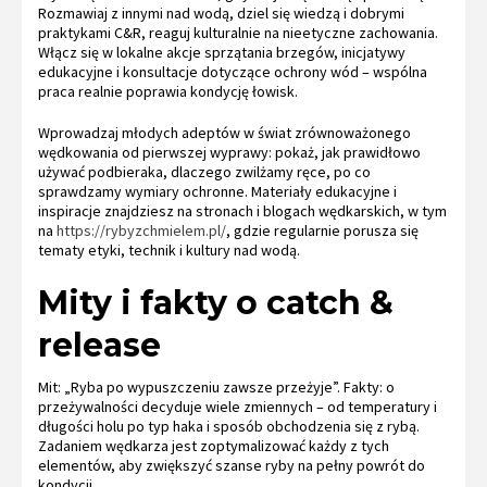
Rozmawiaj z innymi nad wodą, dziel się wiedzą i dobrymi
praktykami C&R, reaguj kulturalnie na nieetyczne zachowania.
Włącz się w lokalne akcje sprzątania brzegów, inicjatywy
edukacyjne i konsultacje dotyczące ochrony wód – wspólna
praca realnie poprawia kondycję łowisk.
Wprowadzaj młodych adeptów w świat zrównoważonego
wędkowania od pierwszej wyprawy: pokaż, jak prawidłowo
używać podbieraka, dlaczego zwilżamy ręce, po co
sprawdzamy wymiary ochronne. Materiały edukacyjne i
inspiracje znajdziesz na stronach i blogach wędkarskich, w tym
na
https://rybyzchmielem.pl/
, gdzie regularnie porusza się
tematy etyki, technik i kultury nad wodą.
Mity i fakty o catch &
release
Mit: „Ryba po wypuszczeniu zawsze przeżyje”. Fakty: o
przeżywalności decyduje wiele zmiennych – od temperatury i
długości holu po typ haka i sposób obchodzenia się z rybą.
Zadaniem wędkarza jest zoptymalizować każdy z tych
elementów, aby zwiększyć szanse ryby na pełny powrót do
kondycji.