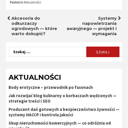
Posted in
Aktualności
Nawigacja
Akcesoria do
Systemy
odkurzaczy
napowietrzania
ogrodowych — które
awaryjnego — projekt i
wpisu
warto dokupić?
wymagania
Szukaj:
AKTUALNOŚCI
Body erotyczne – przewodnik po fasonach
Jak rozwijać blog kulinarny o korbaczach wędzonych —
strategie treści i SEO
Producent dań gotowych a bezpieczeństwo żywności —
systemy HACCP i kontrola jakości
Skup nieruchomości komercyjnych — co odróżnia od