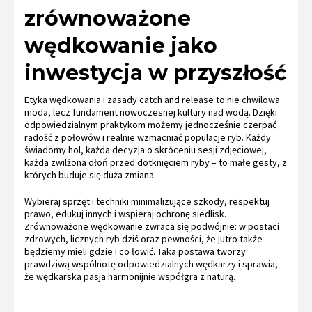
zrównoważone
wędkowanie jako
inwestycja w przyszłość
Etyka wędkowania i zasady catch and release to nie chwilowa
moda, lecz fundament nowoczesnej kultury nad wodą. Dzięki
odpowiedzialnym praktykom możemy jednocześnie czerpać
radość z połowów i realnie wzmacniać populacje ryb. Każdy
świadomy hol, każda decyzja o skróceniu sesji zdjęciowej,
każda zwilżona dłoń przed dotknięciem ryby – to małe gesty, z
których buduje się duża zmiana.
Wybieraj sprzęt i techniki minimalizujące szkody, respektuj
prawo, edukuj innych i wspieraj ochronę siedlisk.
Zrównoważone wędkowanie zwraca się podwójnie: w postaci
zdrowych, licznych ryb dziś oraz pewności, że jutro także
będziemy mieli gdzie i co łowić. Taka postawa tworzy
prawdziwą wspólnotę odpowiedzialnych wędkarzy i sprawia,
że wędkarska pasja harmonijnie współgra z naturą.