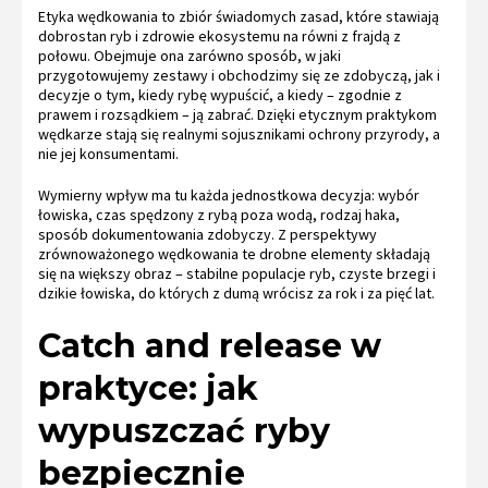
Etyka wędkowania to zbiór świadomych zasad, które stawiają
dobrostan ryb i zdrowie ekosystemu na równi z frajdą z
połowu. Obejmuje ona zarówno sposób, w jaki
przygotowujemy zestawy i obchodzimy się ze zdobyczą, jak i
decyzje o tym, kiedy rybę wypuścić, a kiedy – zgodnie z
prawem i rozsądkiem – ją zabrać. Dzięki etycznym praktykom
wędkarze stają się realnymi sojusznikami ochrony przyrody, a
nie jej konsumentami.
Wymierny wpływ ma tu każda jednostkowa decyzja: wybór
łowiska, czas spędzony z rybą poza wodą, rodzaj haka,
sposób dokumentowania zdobyczy. Z perspektywy
zrównoważonego wędkowania te drobne elementy składają
się na większy obraz – stabilne populacje ryb, czyste brzegi i
dzikie łowiska, do których z dumą wrócisz za rok i za pięć lat.
Catch and release w
praktyce: jak
wypuszczać ryby
bezpiecznie