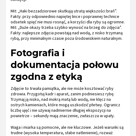
Mit: „Haki bezzadziorowe skutkują utratą większości brań”.
Fakty: przy odpowiednio napiętej lince i poprawnej technice
odsetek spięć nie musi rosnąć, a korzyści dla ryby są ogromne.
Mit: „Duże okazy trzeba szybko wynosić na brzeg do zdjęcia”.
Fakty: najlepsze zdjęcia powstają nad wodą, z nisko trzymaną
rybą, przy minimalnym czasie poza środowiskiem naturalnym.
Fotografia i
dokumentacja połowu
zgodna z etyką
Zdjęcie to trwała pamiątka, ale nie może kosztować ryby
zdrowia. Przygotuj kadr i aparat, zanim podniesiesz rybę.
Trzymaj ją nisko, nad mokrą matą lub wodą, nie klęcz na
ostrych kamieniach, które mogą uszkodzić płetwy. Ogranicz
liczbę ujęć i nie używaj nadmiernie długiej ekspozycji na
powietrze – sekundy mają znaczenie, zwłaszcza w upały.
Waga i miarka są pomocne, ale nie kluczowe. Jeżeli warunki są
trudne (wysoka temperatura, słabe natlenienie), rozważ