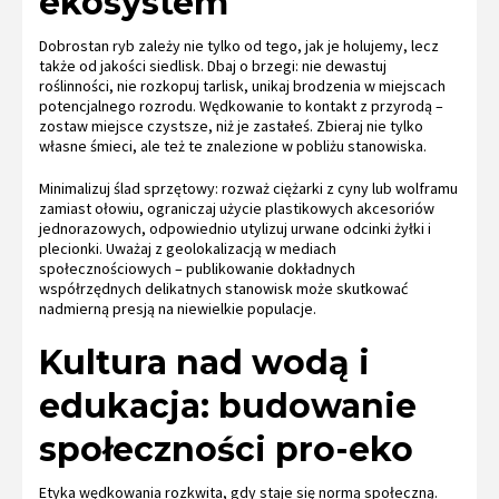
ekosystem
Dobrostan ryb zależy nie tylko od tego, jak je holujemy, lecz
także od jakości siedlisk. Dbaj o brzegi: nie dewastuj
roślinności, nie rozkopuj tarlisk, unikaj brodzenia w miejscach
potencjalnego rozrodu. Wędkowanie to kontakt z przyrodą –
zostaw miejsce czystsze, niż je zastałeś. Zbieraj nie tylko
własne śmieci, ale też te znalezione w pobliżu stanowiska.
Minimalizuj ślad sprzętowy: rozważ ciężarki z cyny lub wolframu
zamiast ołowiu, ograniczaj użycie plastikowych akcesoriów
jednorazowych, odpowiednio utylizuj urwane odcinki żyłki i
plecionki. Uważaj z geolokalizacją w mediach
społecznościowych – publikowanie dokładnych
współrzędnych delikatnych stanowisk może skutkować
nadmierną presją na niewielkie populacje.
Kultura nad wodą i
edukacja: budowanie
społeczności pro-eko
Etyka wędkowania rozkwita, gdy staje się normą społeczną.