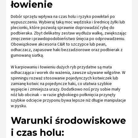
łowienie
Dobór sprzętu wpływa na czas holu i ryzyko powikłań po
wypuszczeniu. Wybieraj taką moc wędziska i średnicę żyłki lub
plecionki, które pozwolą sprawnie doprowadzić rybę do
podbieraka. Zbyt delikatny zestaw wydłuża walkę, zwiększając
zmęczenie i prawdopodobieństwo śnięcia po odprowadzeniu.
Obowiązkowe akcesoria C&R to szczypce lub pean,
odhaczacz, zapasowe haki bezzadziorowe oraz podbierak z
gumowaną siatką.
W karpiowaniu i łowieniu dużych ryb przydatne są mata
odhaczająca i worek do ważenia, zawsze używane wilgotne. W
spinningu rozważ stosowanie pojedynczych kotwiczek lub
zamianę kotwic na pojedyncze haki, co ułatwia szybkie
wypięcie i zmniejsza urazy. Dodatkowo noś przy sobie mały
nóż lub obcinak – w razie głębokiego połknięcia przynęty
szybkie odcięcie przyponu bywa lepsze niż długie manipulacje
w pysku.
Warunki środowiskowe
i czas holu: