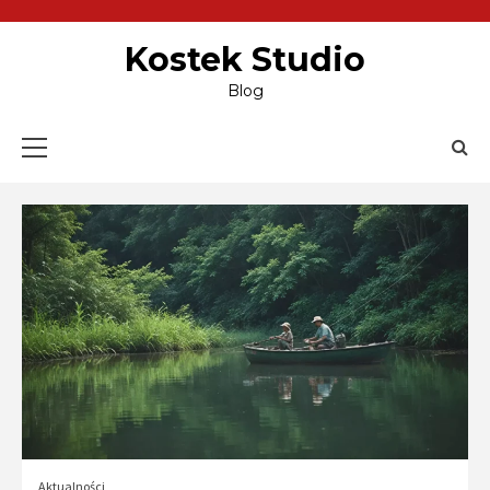
Skip
to
content
Kostek Studio
Blog
Primary
Menu
Aktualności