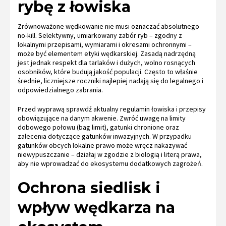
rybę z łowiska
Zrównoważone wędkowanie nie musi oznaczać absolutnego
no-kill. Selektywny, umiarkowany zabór ryb – zgodny z
lokalnymi przepisami, wymiarami i okresami ochronnymi –
może być elementem etyki wędkarskiej. Zasadą nadrzędną
jest jednak respekt dla tarlaków i dużych, wolno rosnących
osobników, które budują jakość populacji. Często to właśnie
średnie, liczniejsze roczniki najlepiej nadają się do legalnego i
odpowiedzialnego zabrania.
Przed wyprawą sprawdź aktualny regulamin łowiska i przepisy
obowiązujące na danym akwenie. Zwróć uwagę na limity
dobowego połowu (bag limit), gatunki chronione oraz
zalecenia dotyczące gatunków inwazyjnych. W przypadku
gatunków obcych lokalne prawo może wręcz nakazywać
niewypuszczanie – działaj w zgodzie z biologią i literą prawa,
aby nie wprowadzać do ekosystemu dodatkowych zagrożeń.
Ochrona siedlisk i
wpływ wędkarza na