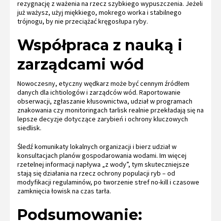
rezygnację z ważenia na rzecz szybkiego wypuszczenia. Jeżeli
już ważysz, użyj miękkiego, mokrego worka i stabilnego
trójnogu, by nie przeciążać kręgosłupa ryby.
Współpraca z nauką i
zarządcami wód
Nowoczesny, etyczny wędkarz może być cennym źródłem
danych dla ichtiologów i zarządców wód. Raportowanie
obserwacji, zgłaszanie kłusownictwa, udział w programach
znakowania czy monitoringach tarlisk realnie przekładają się na
lepsze decyzje dotyczące zarybień i ochrony kluczowych
siedlisk.
Śledź komunikaty lokalnych organizacji i bierz udział w
konsultacjach planów gospodarowania wodami. Im więcej
rzetelnej informacji napływa „z wody”, tym skuteczniejsze
stają się działania na rzecz ochrony populacji ryb – od
modyfikacji regulaminów, po tworzenie stref no-kill i czasowe
zamknięcia łowisk na czas tarła.
Podsumowanie: