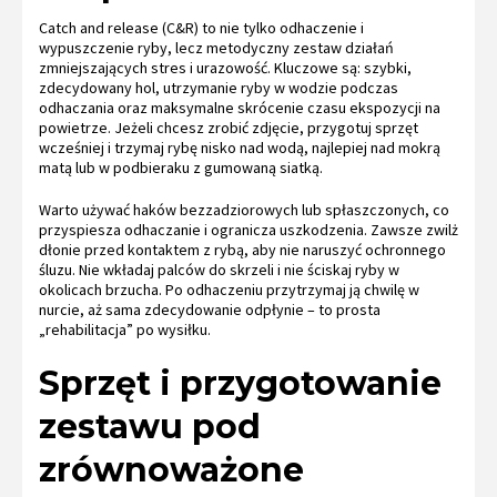
Catch and release (C&R) to nie tylko odhaczenie i
wypuszczenie ryby, lecz metodyczny zestaw działań
zmniejszających stres i urazowość. Kluczowe są: szybki,
zdecydowany hol, utrzymanie ryby w wodzie podczas
odhaczania oraz maksymalne skrócenie czasu ekspozycji na
powietrze. Jeżeli chcesz zrobić zdjęcie, przygotuj sprzęt
wcześniej i trzymaj rybę nisko nad wodą, najlepiej nad mokrą
matą lub w podbieraku z gumowaną siatką.
Warto używać haków bezzadziorowych lub spłaszczonych, co
przyspiesza odhaczanie i ogranicza uszkodzenia. Zawsze zwilż
dłonie przed kontaktem z rybą, aby nie naruszyć ochronnego
śluzu. Nie wkładaj palców do skrzeli i nie ściskaj ryby w
okolicach brzucha. Po odhaczeniu przytrzymaj ją chwilę w
nurcie, aż sama zdecydowanie odpłynie – to prosta
„rehabilitacja” po wysiłku.
Sprzęt i przygotowanie
zestawu pod
zrównoważone